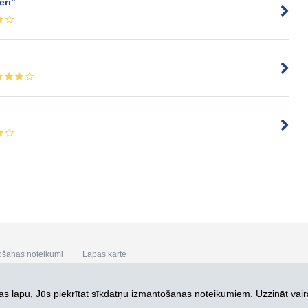
eri"
ošanas noteikumi
Lapas karte
s lapu, Jūs piekrītat
sīkdatņu izmantošanas noteikumiem. Uzzināt vair