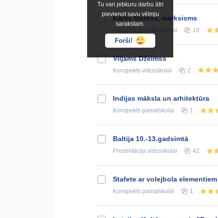
Tu vari jebkuru darbu ātri
pievienot savu vēlmju
Kārlis Markss, marksisms
sarakstam.
Prezentācija
vidusskolai
19
Forši!
Viljams Džeimss
Konspekts
vidusskolai
2
Indijas māksla un arhitektūra
Konspekts
pamatskolai
1
Baltija 10.-13.gadsimtā
Prezentācija
vidusskolai
42
Stafete ar volejbola elementiem
Konspekts
pamatskolai
1