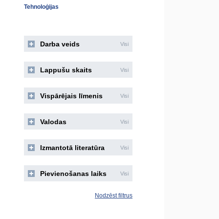
Tehnoloģijas
Darba veids
Visi
Lappušu skaits
Visi
Vispārējais līmenis
Visi
Valodas
Visi
Izmantotā literatūra
Visi
Pievienošanas laiks
Visi
Nodzēst filtrus