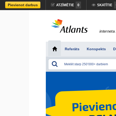
Pievienot darbus
ATZĪMĒTIE
0
SKATĪTIE
interneta 
Referāts
Konspekts
D