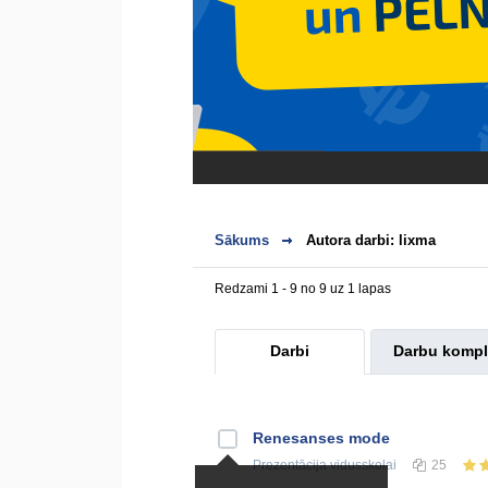
Sākums
Autora darbi: lixma
Redzami 1 - 9 no 9 uz 1 lapas
Darbi
Darbu kompl
Renesanses mode
Prezentācija
vidusskolai
25