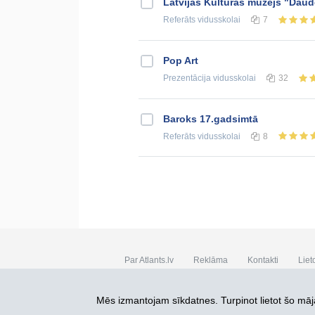
Latvijas Kultūras muzejs "Daud
Referāts
vidusskolai
7
Pop Art
Prezentācija
vidusskolai
32
Baroks 17.gadsimtā
Referāts
vidusskolai
8
Par Atlants.lv
Reklāma
Kontakti
Liet
SIA „CDI” © 2002 - 2026
Mēs izmantojam sīkdatnes. Turpinot lietot šo māja