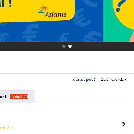
.
.
Kārtot pēc:
Datuma, dilst.
ekti
Izdevīgi!