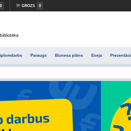
0
GROZS
0
bibliotēka
iplomdarbs
Paraugs
Biznesa plāns
Eseja
Prezentāci