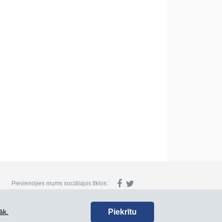
Pievienojies mums sociālajos tīklos:
Piekrītu
āk.