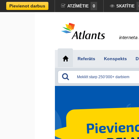
Pievienot darbus
ATZĪMĒTIE
0
SKATĪTIE
interneta 
Referāts
Konspekts
D