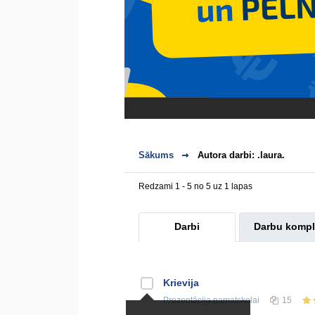
Sākums
Autora darbi: .laura.
Redzami 1 - 5 no 5 uz 1 lapas
Darbi
Darbu kompl
Krievija
Prezentācija
pamatskolai
15