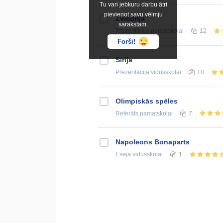
Tu vari jebkuru darbu ātri
pievienot savu vēlmju
Zviedrija
sarakstam.
Prezentācija
pamatskolai
12
Forši!
Sīrija
Prezentācija
vidusskolai
10
Olimpiskās spēles
Referāts
pamatskolai
7
Napoleons Bonaparts
Eseja
vidusskolai
1