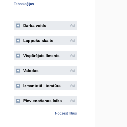
Tehnoloģijas
Darba veids
Visi
Lappušu skaits
Visi
Vispārējais līmenis
Visi
Valodas
Visi
Izmantotā literatūra
Visi
Pievienošanas laiks
Visi
Nodzēst filtrus