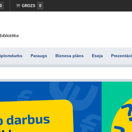
0
GROZS
0
bibliotēka
iplomdarbs
Paraugs
Biznesa plāns
Eseja
Prezentāci