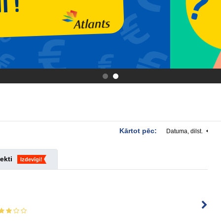
.
.
Kārtot pēc:
Datuma, dilst.
ekti
Izdevīgi!