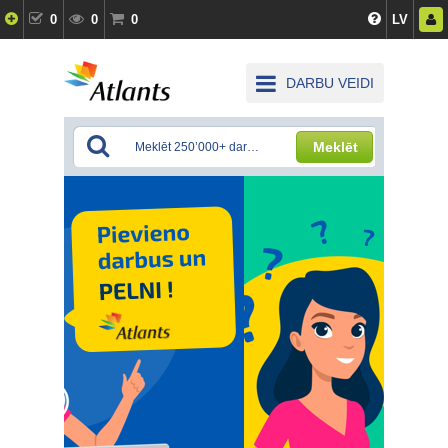
0
0
0
LV
DARBU VEIDI
Meklēt