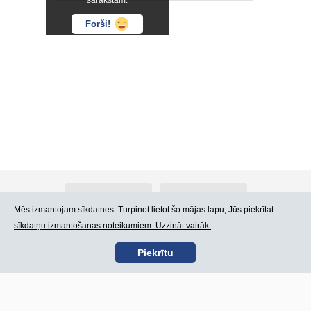
sarakstam.
Forši!
Par Atlants.lv
Reklāma
Mēs izmantojam sīkdatnes. Turpinot lietot šo mājas lapu, Jūs piekrītat
sīkdatņu izmantošanas noteikumiem. Uzzināt vairāk.
Kontakti
Lietošanas noteikumi
Piekrītu
SIA „CDI” © 2002 -
Lapas karte
2026