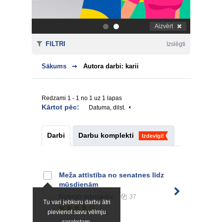
Aizvērt
.
.
FILTRI
Izslēgti
Sākums
Autora darbi: karii
Redzami 1 - 1 no 1 uz 1 lapas
Kārtot pēc:
Datuma, dilst.
Darbi
Darbu komplekti
Izdevīgi!
Meža attīstība no senatnes līdz
mūsdienām
Referāts
vidusskolai
37
Tu vari jebkuru darbu ātri
pievienot savu vēlmju