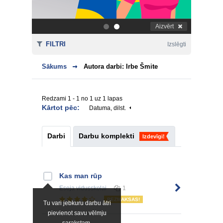
Aizvērt
.
.
FILTRI
Izslēgti
Sākums
Autora darbi: Irbe Šmite
Redzami 1 - 1 no 1 uz 1 lapas
Kārtot pēc:
Datuma, dilst.
Darbi
Darbu komplekti
Izdevīgi!
Kas man rūp
Eseja
vidusskolai
1
BEZMAKSAS!
Tu vari jebkuru darbu ātri
pievienot savu vēlmju