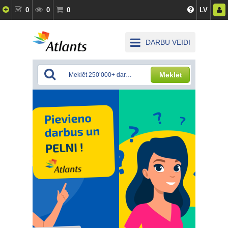
0
0
0
LV
DARBU VEIDI
Meklēt