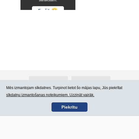
sarakstam.
Forši!
Par Atlants.lv
Reklāma
Mēs izmantojam sīkdatnes. Turpinot lietot šo mājas lapu, Jūs piekrītat
sīkdatņu izmantošanas noteikumiem. Uzzināt vairāk.
Kontakti
Lietošanas noteikumi
Piekrītu
SIA „CDI” © 2002 -
Lapas karte
2026