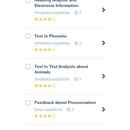
Reading Graphic and
Electronic Information
Konspekts
augstskolai
4
Test in Phonetic
Konspekts
augstskolai
3
Test in Text Analysis about
Animals
Konspekts
augstskolai
3
Feedback about Pronunciation
Eseja
augstskolai
2