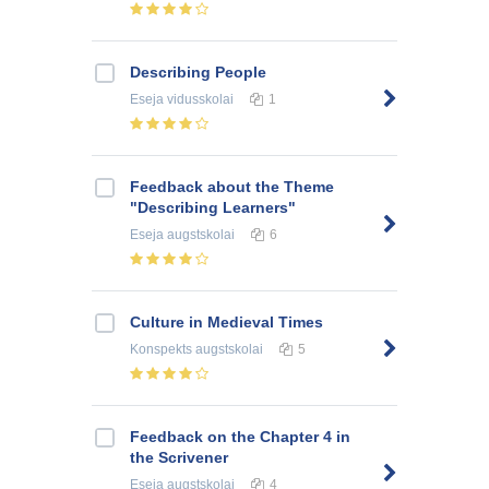
Describing People
Eseja
vidusskolai
1
Feedback about the Theme
"Describing Learners"
Eseja
augstskolai
6
Culture in Medieval Times
Konspekts
augstskolai
5
Feedback on the Chapter 4 in
the Scrivener
Eseja
augstskolai
4