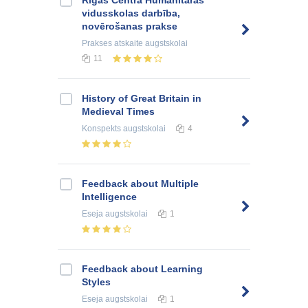
Rīgas Centra Humanitārās
vidusskolas darbība,
novērošanas prakse
Prakses atskaite
augstskolai
11
History of Great Britain in
Medieval Times
Konspekts
augstskolai
4
Feedback about Multiple
Intelligence
Eseja
augstskolai
1
Feedback about Learning
Styles
Eseja
augstskolai
1