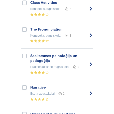
Class Activities
Konspekts
augstskolai
2
The Pronunciation
Konspekts
augstskolai
3
Saskarsmes psiholoģija un
pedagoģija
Prakses atskaite
augstskolai
4
Narrative
Eseja
augstskolai
1