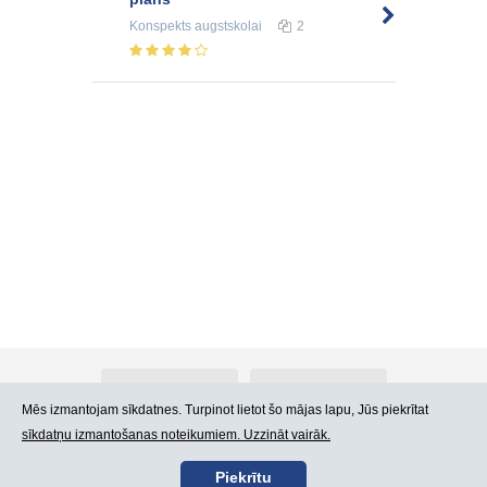
Konspekts
augstskolai
2
Par Atlants.lv
Reklāma
Mēs izmantojam sīkdatnes. Turpinot lietot šo mājas lapu, Jūs piekrītat
sīkdatņu izmantošanas noteikumiem. Uzzināt vairāk.
Kontakti
Lietošanas noteikumi
Piekrītu