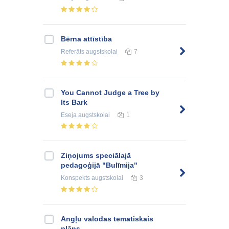
Bērna attīstība
Referāts
augstskolai
7
You Cannot Judge a Tree by
Its Bark
Eseja
augstskolai
1
Ziņojums speciālajā
pedagoģijā "Bulīmija"
Konspekts
augstskolai
3
Angļu valodas tematiskais
plāns