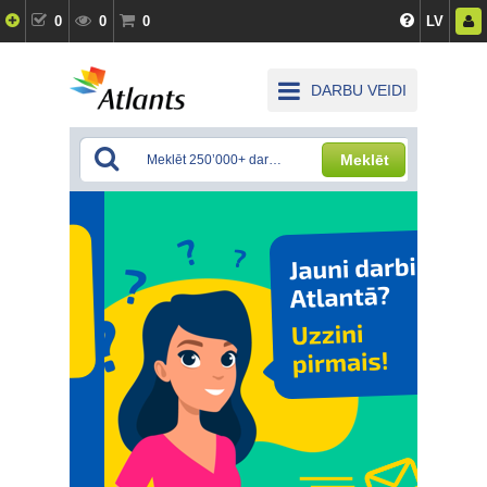
0
0
0
LV
DARBU VEIDI
Meklēt