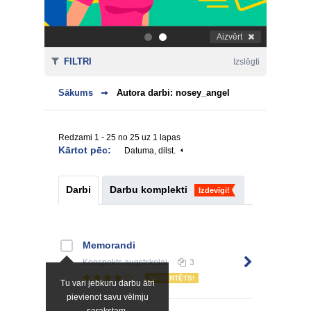
Aizvērt
.
.
FILTRI
Izslēgti
Sākums
Autora darbi: nosey_angel
Redzami 1 - 25 no 25 uz 1 lapas
Kārtot pēc:
Datuma, dilst.
Darbi
Darbu komplekti
Izdevīgi!
Memorandi
Konspekts
augstskolai
3
NOVĒRTĒTS!
Tu vari jebkuru darbu ātri
pievienot savu vēlmju