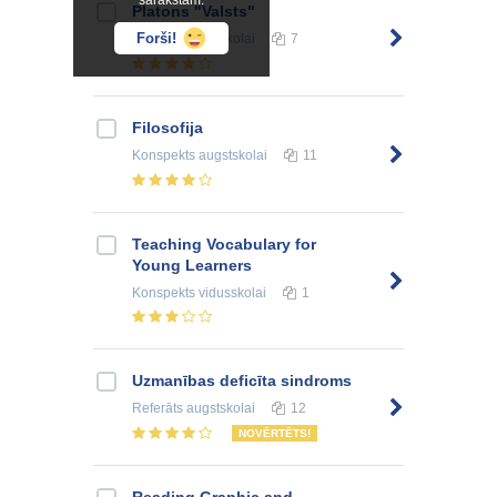
sarakstam.
Platons "Valsts"
Forši!
Referāts
augstskolai
7
Filosofija
Konspekts
augstskolai
11
Teaching Vocabulary for
Young Learners
Konspekts
vidusskolai
1
Uzmanības deficīta sindroms
Referāts
augstskolai
12
NOVĒRTĒTS!