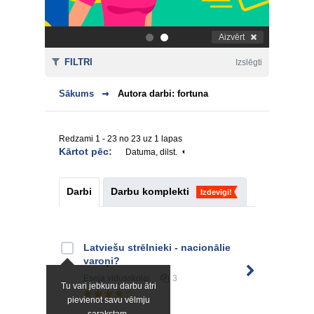
Aizvērt
.
.
FILTRI
Izslēgti
Sākums
Autora darbi: fortuna
Redzami 1 - 23 no 23 uz 1 lapas
Kārtot pēc:
Datuma, dilst.
Darbi
Darbu komplekti
Izdevīgi!
Latviešu strēlnieki - nacionālie
varoņi?
Eseja
vidusskolai
3
Tu vari jebkuru darbu ātri
pievienot savu vēlmju