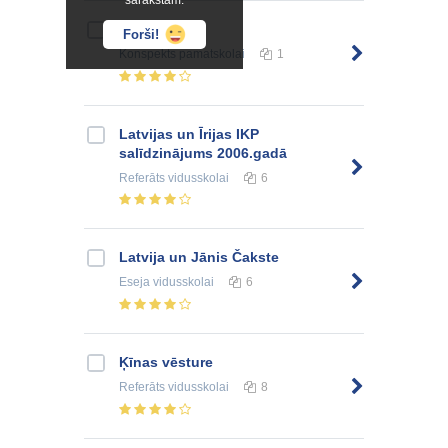
sarakstam.
Jaunie laiki
Forši!
Konspekts
pamatskolai
1
Latvijas un Īrijas IKP
salīdzinājums 2006.gadā
Referāts
vidusskolai
6
Latvija un Jānis Čakste
Eseja
vidusskolai
6
Ķīnas vēsture
Referāts
vidusskolai
8