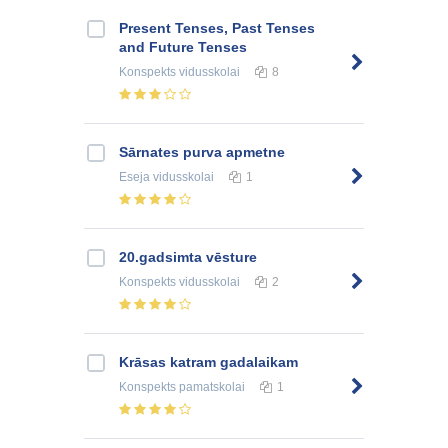
Present Tenses, Past Tenses
and Future Tenses
Konspekts
vidusskolai
8
Sārnates purva apmetne
Eseja
vidusskolai
1
20.gadsimta vēsture
Konspekts
vidusskolai
2
Krāsas katram gadalaikam
Konspekts
pamatskolai
1