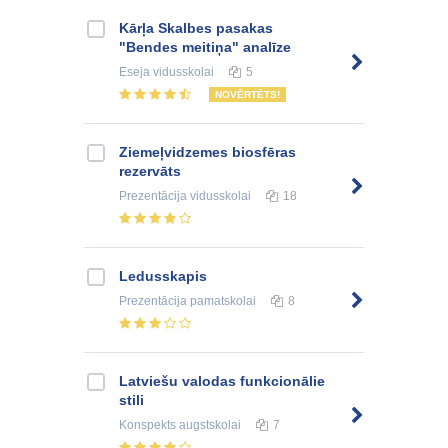
Kārļa Skalbes pasakas
"Bendes meitiņa" analīze
Eseja
vidusskolai
5
NOVĒRTĒTS!
Ziemeļvidzemes biosfēras
rezervāts
Prezentācija
vidusskolai
18
Ledusskapis
Prezentācija
pamatskolai
8
Latviešu valodas funkcionālie
stili
Konspekts
augstskolai
7