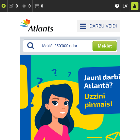
0
0
0
LV
DARBU VEIDI
Meklēt