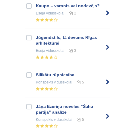
Kaupo – varonis vai nodevējs?
Eseja
vidusskolai
2
Jūgendstils, tā devums Rīgas
arhitektūrai
Eseja
vidusskolai
3
Silikātu rūpniecība
Konspekts
vidusskolai
5
Jāņa Ezeriņa noveles "Šaha
partija" analīze
Konspekts
vidusskolai
5