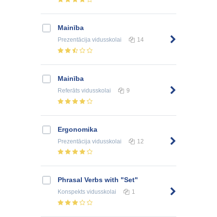
Mainība
Prezentācija
vidusskolai
14
Mainība
Referāts
vidusskolai
9
Ergonomika
Prezentācija
vidusskolai
12
Phrasal Verbs with "Set"
Konspekts
vidusskolai
1