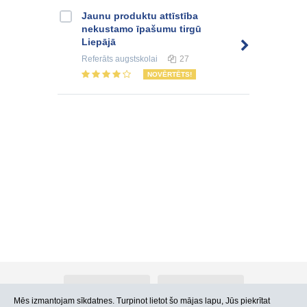
Jaunu produktu attīstība
nekustamo īpašumu tirgū
Liepājā
Referāts
augstskolai
27
NOVĒRTĒTS!
Par Atlants.lv
Reklāma
Mēs izmantojam sīkdatnes. Turpinot lietot šo mājas lapu, Jūs piekrītat