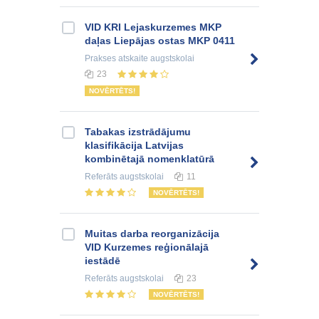
VID KRI Lejaskurzemes MKP
daļas Liepājas ostas MKP 0411
Prakses atskaite
augstskolai
23
NOVĒRTĒTS!
Tabakas izstrādājumu
klasifikācija Latvijas
kombinētajā nomenklatūrā
Referāts
augstskolai
11
NOVĒRTĒTS!
Muitas darba reorganizācija
VID Kurzemes reģionālajā
iestādē
Referāts
augstskolai
23
NOVĒRTĒTS!