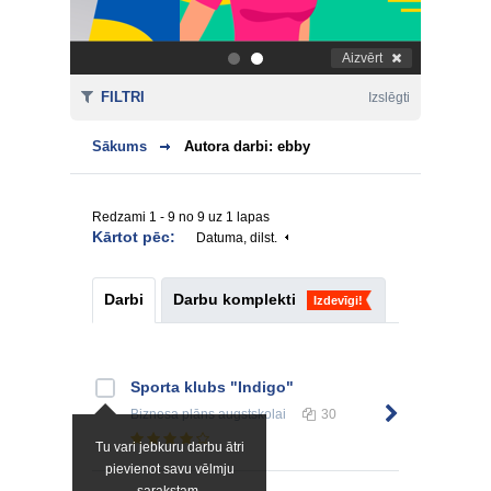
Aizvērt
.
.
FILTRI
Izslēgti
Sākums
Autora darbi: ebby
Redzami 1 - 9 no 9 uz 1 lapas
Kārtot pēc:
Datuma, dilst.
Darbi
Darbu komplekti
Izdevīgi!
Sporta klubs "Indigo"
Biznesa plāns
augstskolai
30
Tu vari jebkuru darbu ātri
pievienot savu vēlmju