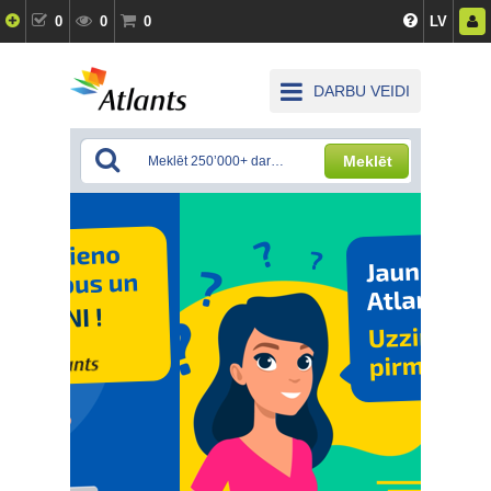
0
0
0
LV
DARBU VEIDI
Meklēt