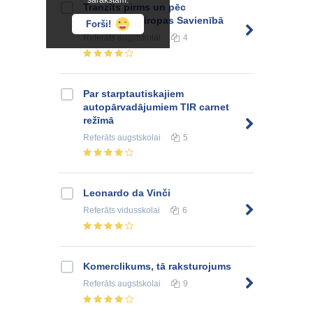
sarakstam.
Tranzīts pirms un pēc
iestāšanās Eiropas Savienībā
Forši!
Referāts
augstskolai
4
Par starptautiskajiem
autopārvadājumiem TIR carnet
režīmā
Referāts
augstskolai
5
Leonardo da Vinči
Referāts
vidusskolai
6
Komerclikums, tā raksturojums
Referāts
augstskolai
9