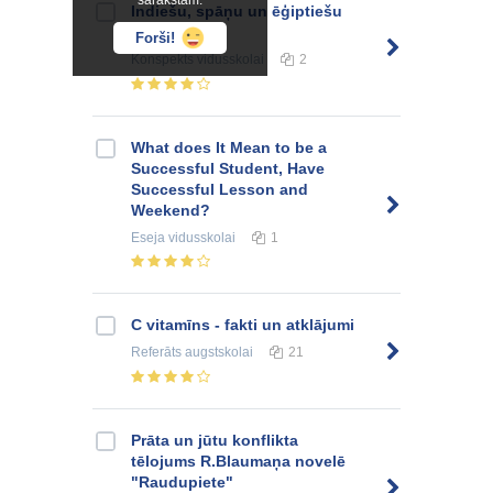
sarakstam.
Indiešu, spāņu un ēģiptiešu
dejas
Forši!
Konspekts
vidusskolai
2
What does It Mean to be a
Successful Student, Have
Successful Lesson and
Weekend?
Eseja
vidusskolai
1
C vitamīns - fakti un atklājumi
Referāts
augstskolai
21
Prāta un jūtu konflikta
tēlojums R.Blaumaņa novelē
"Raudupiete"