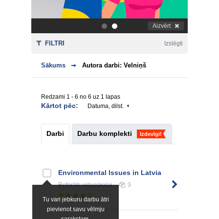
Aizvērt
.
.
FILTRI
Izslēgti
Sākums
Autora darbi: Velniņš
Redzami 1 - 6 no 6 uz 1 lapas
Kārtot pēc:
Datuma, dilst.
Darbi
Darbu komplekti
Izdevīgi!
Environmental Issues in Latvia
Referāts
vidusskolai
3
Tu vari jebkuru darbu ātri
pievienot savu vēlmju