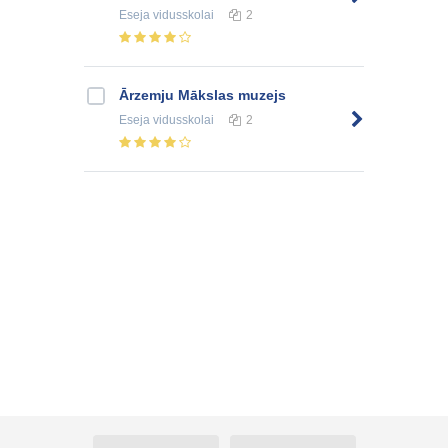
Eseja
vidusskolai
2
Ārzemju Mākslas muzejs
Eseja
vidusskolai
2