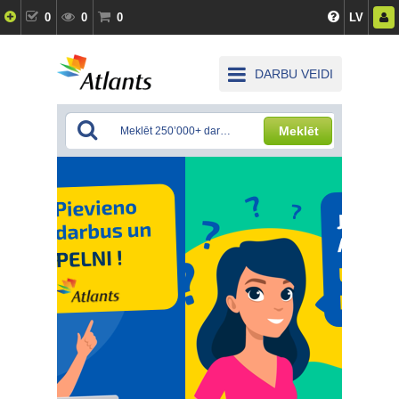
0
0
0
LV
DARBU VEIDI
Meklēt