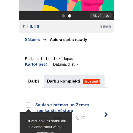
Aizvērt
.
.
FILTRI
Izslēgti
Sākums
Autora darbi: nawity
Redzami 1 - 1 no 1 uz 1 lapas
Kārtot pēc:
Datuma, dilst.
Darbi
Darbu komplekti
Izdevīgi!
Saules sistēmas un Zemes
izcelšanās vēsture
Konspekts
vidusskolai
27
Tu vari jebkuru darbu ātri
pievienot savu vēlmju