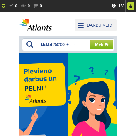
0
0
0
LV
DARBU VEIDI
Meklēt