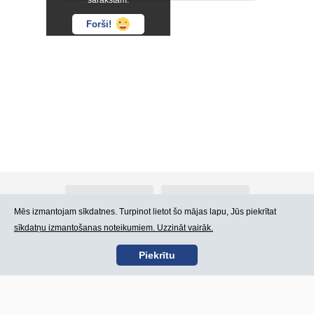
sarakstam.
Forši!
Par Atlants.lv
Reklāma
Mēs izmantojam sīkdatnes. Turpinot lietot šo mājas lapu, Jūs piekrītat
sīkdatņu izmantošanas noteikumiem. Uzzināt vairāk.
Kontakti
Lietošanas noteikumi
Piekrītu
SIA „CDI” © 2002 -
Lapas karte
2026