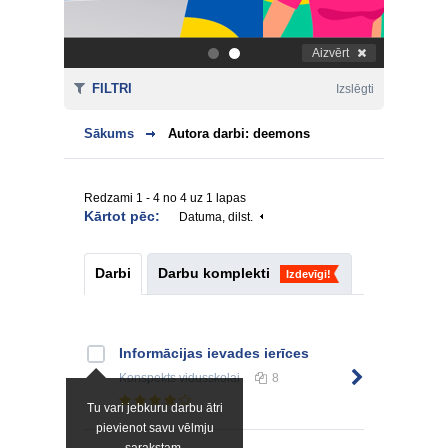
Aizvērt
.
.
FILTRI
Izslēgti
Sākums
Autora darbi: deemons
Redzami 1 - 4 no 4 uz 1 lapas
Kārtot pēc:
Datuma, dilst.
Darbi
Darbu komplekti
Izdevīgi!
Informācijas ievades ierīces
Konspekts
vidusskolai
8
Tu vari jebkuru darbu ātri
pievienot savu vēlmju