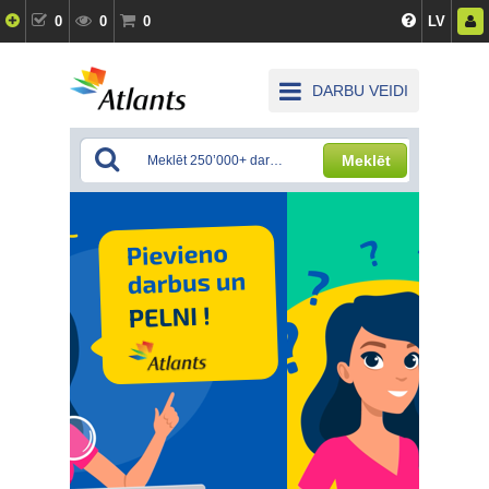
0
0
0
LV
DARBU VEIDI
Meklēt