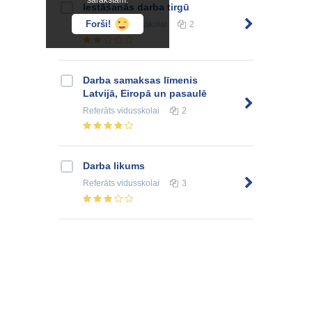
sarakstam.
Iestāšanās darba tirgū
Forši!
Konspekts
vidusskolai
2
Darba samaksas līmenis
Latvijā, Eiropā un pasaulē
Referāts
vidusskolai
2
Darba likums
Referāts
vidusskolai
3