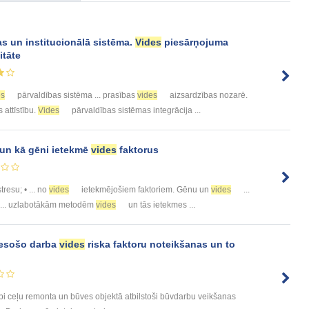
s un institucionālā sistēma.
Vides
piesārņojuma
itāte
es
pārvaldības sistēma ... prasības
vides
aizsardzības nozarē.
 attīstību.
Vides
pārvaldības sistēmas integrācija ...
 un kā gēni ietekmē
vides
faktorus
stresu; • ... no
vides
ietekmējošiem faktoriem. Gēnu un
vides
...
 ... uzlabotākām metodēm
vides
un tās ietekmes ...
 esošo darba
vides
riska faktoru noteikšanas un to
bi ceļu remonta un būves objektā atbilstoši būvdarbu veikšanas