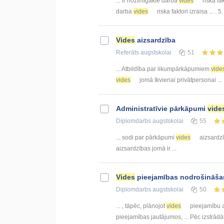
... ir nozīmīgākie darba
vides
riska fa
darba
vides
riska faktori izraisa ... . 
Vides
aizsardzība
Referāts
augstskolai
51
... Atbildība par likumpārkāpumiem
vide
vides
jomā Ikvienai privātpersonai ... 
Administratīvie pārkāpumi
vide
Diplomdarbs
augstskolai
55
... sodi par pārkāpumi
vides
aizsardzī
aizsardzības jomā ir ...
Vides
pieejamības nodrošināšan
Diplomdarbs
augstskolai
50
... , tāpēc, plānojot
vides
pieejamību at
pieejamības jautājumos, ... Pēc izstrādā