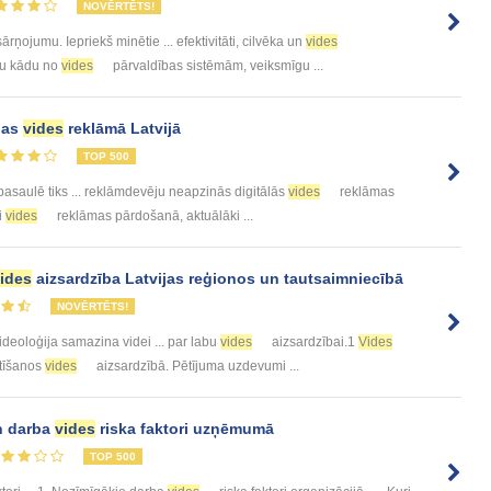
NOVĒRTĒTS!
ārņojumu. Iepriekš minētie ... efektivitāti, cilvēka un
vides
ētu kādu no
vides
pārvaldības sistēmām, veiksmīgu ...
ējas
vides
reklāmā Latvijā
TOP 500
asaulē tiks ... reklāmdevēju neapzinās digitālās
vides
reklāmas
i
vides
reklāmas pārdošanā, aktuālāki ...
ides
aizsardzība Latvijas reģionos un tautsaimniecībā
NOVĒRTĒTS!
ideoloģija samazina videi ... par labu
vides
aizsardzībai.1
Vides
stīšanos
vides
aizsardzībā. Pētījuma uzdevumi ...
un darba
vides
riska faktori uzņēmumā
TOP 500