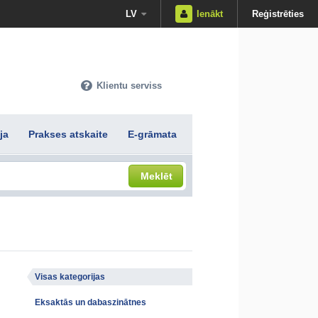
LV
Ienākt
Reģistrēties
Klientu serviss
ja
Prakses atskaite
E-grāmata
Meklēt
Visas kategorijas
Eksaktās un dabaszinātnes