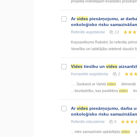
projektā noteiktajām kvalitātes prasībām
Ar
vides
piesārņojumu, ar darb
onkoloģisko risku samazināšan
Referāts
augstskolai
13
Kopsavilkums Rakstot, šo referātu pilnv
Veselību un labklājību ietekmē daudzi fakt
Vides
tiesību un
vides
aizsardzī
Konspekts
augstskolai
2
... . Saskaņā ar Valsts
vides
dienestā p
... bezdarbību, kas pasliktina
vides
kva
Ar
vides
piesārņojumu, darba 
onkoloģisko risku samazināšan
Referāts
vidusskolai
6
... mēs samazinām apkārtējās
vides
p