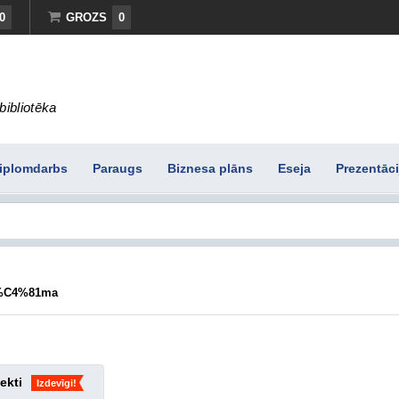
0
GROZS
0
bibliotēka
iplomdarbs
Paraugs
Biznesa plāns
Eseja
Prezentāci
l%C4%81ma
ekti
Izdevīgi!