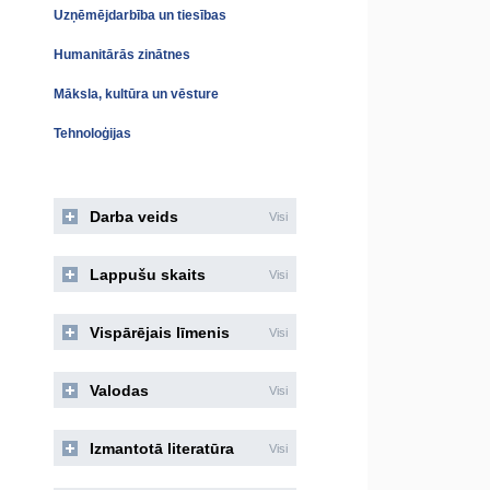
Uzņēmējdarbība un tiesības
Humanitārās zinātnes
Māksla, kultūra un vēsture
Tehnoloģijas
Darba veids
Visi
Lappušu skaits
Visi
Vispārējais līmenis
Visi
Valodas
Visi
Izmantotā literatūra
Visi