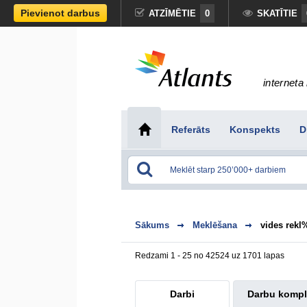
Pievienot darbus
ATZĪMĒTIE
0
SKATĪTIE
interneta 
Referāts
Konspekts
D
Sākums
Meklēšana
vides rek
Redzami 1 - 25 no 42524 uz 1701 lapas
Darbi
Darbu kompl