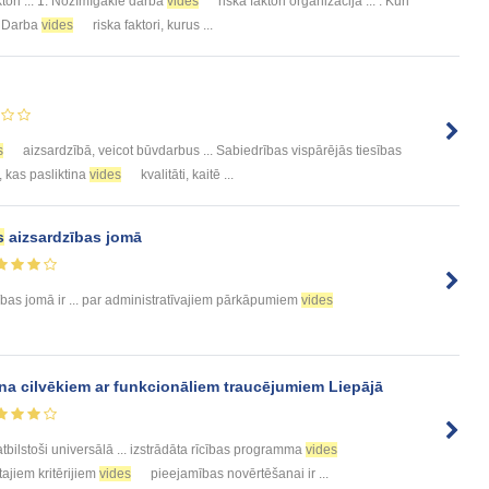
ktori ... 1. Nozīmīgākie darba
vides
riska faktori organizācijā ... . Kuri
5. Darba
vides
riska faktori, kurus ...
s
aizsardzībā, veicot būvdarbus ... Sabiedrības vispārējās tiesības
, kas pasliktina
vides
kvalitāti, kaitē ...
s
aizsardzības jomā
bas jomā ir ... par administratīvajiem pārkāpumiem
vides
a cilvēkiem ar funkcionāliem traucējumiem Liepājā
bilstoši universālā ... izstrādāta rīcības programma
vides
tajiem kritērijiem
vides
pieejamības novērtēšanai ir ...