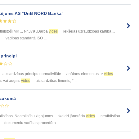
ērtējums AS "DnB NORD Banka"
bilstoši MK ... Nr.379 „Darba
vides
iekšējās uzraudzības kārtība ...
vadības standartā ISO ...
 principi
aizsardzības principu normativitāte ... zinātnes elementus ->
vides
ms vai augsts
vides
aizsardzības līmenis; * ...
laukumā
ilstības. Neatbilstību ziņojumos ... skaidri jānorāda
vides
neatbilstību
dokumentu vadības procedūra ...