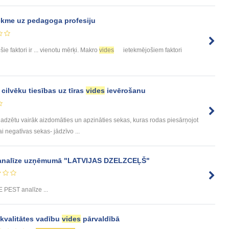
ekme uz pedagoga profesiju
ie faktori ir ... vienotu mērķi. Makro
vides
ietekmējošiem faktori
 cilvēku tiesības uz tīras
vides
ievērošanu
ajadzētu vairāk aizdomāties un apzināties sekas, kuras rodas piesārņojot
ai negatīvas sekas- jādzīvo ...
nalīze uzņēmumā "LATVIJAS DZELZCEĻŠ"
PEST analīze ...
 kvalitātes vadību
vides
pārvaldībā