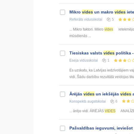
Mikro
vides
un makro
vides
iet
Referāts
vidusskolai
5
... Mikro faktori. Mikro
vides
ietekmējoš
mūsdienās ...
Tiesiskas valsts
vides
politika -
Eseja
vidusskolai
1
Es uzskatu, ka Latvijas iedzīvotājiem v
vidi. Šādu darbību rezultātā veidojas tik
Ārējās
vides
un iekšējās
vides
a
Konspekts
augstskolai
6
... ārējo vidi. ĀRĒJĀS
VIDES
ANALĪZE 
Pašvaldības ieguvumi, ieviešot