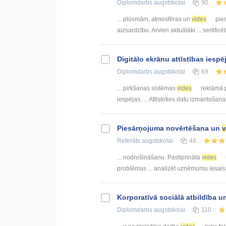
Diplomdarbs
augstskolai
90
... plūsmām, atmosfēras un
vides
pies
aizsardzību. Arvien aktuālāki ... sertific
Digitālo ekrānu attīstības iesp
Diplomdarbs
augstskolai
69
... pirkšanas sistēmas
vides
reklāmā p
iespējas. ... Attīstoties datu izmantošana
Piesārņojuma novērtēšana un
v
Referāts
augstskolai
48
... nodrošināšanu. Pastiprināta
vides
problēmas ... analizēt uzņēmumu iesai
Korporatīvā sociālā atbildība 
Diplomdarbs
augstskolai
110