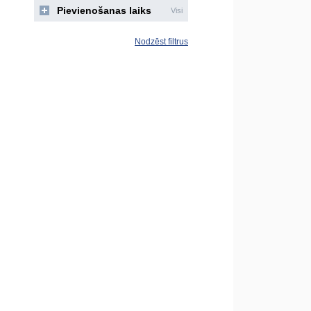
Pievienošanas laiks
Visi
Nodzēst filtrus