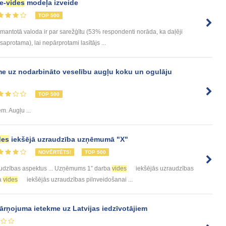
e-
vides
modeļa izveide
TOP 500
antotā valoda ir par sarežģītu (53% respondenti norāda, ka daļēji
protama), lai nepārprotami lasītājs ...
me uz nodarbināto veselību augļu koku un ogulāju
TOP 500
em. Augļu ...
des
iekšējā uzraudzība uzņēmumā "X"
NOVĒRTĒTS!
TOP 500
udzības aspektus ... Uzņēmums 1” darba
vides
iekšējās uzraudzības
ba
vides
iekšējās uzraudzības pilnveidošanai ...
ārņojuma ietekme uz Latvijas iedzīvotājiem