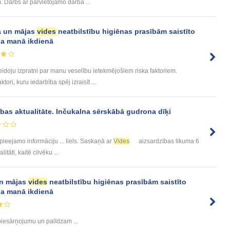
. Darbs ar pārvietojamo darba ...
a un mājas
vides
neatbilstību higiēnas prasībām saistīto
a manā ikdienā
eidoju izpratni par manu veselību ietekmējošiem riska faktoriem.
ori, kuru iedarbība spēj izraisīt ...
bas aktualitāte. Inčukalna sērskābā gudrona dīķi
ieejamo informāciju ... liels. Saskaņā ar
Vides
aizsardzības likuma 6
litāti, kaitē cilvēku ...
un mājas
vides
neatbilstību higiēnas prasībām saistīto
a manā ikdienā
iesārņojumu un palīdzam ...