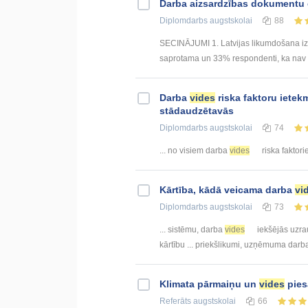
Darba aizsardzības dokumentu 
Diplomdarbs
augstskolai
88
SECINĀJUMI 1. Latvijas likumdošana izm
saprotama un 33% respondenti, ka nav sa
Darba
vides
riska faktoru ietek
stādaudzētavās
Diplomdarbs
augstskolai
74
... no visiem darba
vides
riska faktori
Kārtība, kādā veicama darba
vi
Diplomdarbs
augstskolai
73
... sistēmu, darba
vides
iekšējās uzra
kārtību ... priekšlikumi, uzņēmuma dar
Klimata pārmaiņu un
vides
pies
Referāts
augstskolai
66