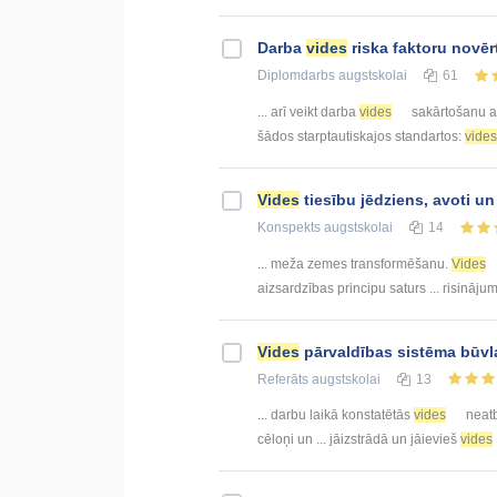
Darba
vides
riska faktoru nov
Diplomdarbs
augstskolai
61
... arī veikt darba
vides
sakārtošanu at
šādos starptautiskajos standartos:
vides
Vides
tiesību jēdziens, avoti un
Konspekts
augstskolai
14
... meža zemes transformēšanu.
Vides
aizsardzības principu saturs ... risināju
Vides
pārvaldības sistēma būv
Referāts
augstskolai
13
... darbu laikā konstatētās
vides
neatb
cēloņi un ... jāizstrādā un jāievieš
vides