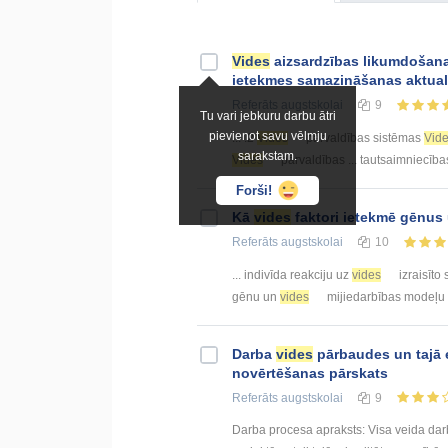
Vides
aizsardzības likumdošana
ietekmes samazināšanas aktual
Referāts
augstskolai
9
Tu vari jebkuru darbu ātri
pievienot savu vēlmju
... .2
Vides
pārvaldības sistēmas
Vid
sarakstam.
Vides
pārvaldības ... tautsaimniecības
Forši!
Kā
vides
faktori ietekmē gēnus
Referāts
augstskolai
10
... indivīda reakciju uz
vides
izraisīto 
gēnu un
vides
mijiedarbības modeļu
Darba
vides
pārbaudes un tajā
novērtēšanas pārskats
Referāts
augstskolai
9
Darba procesa apraksts: Visa veida dar