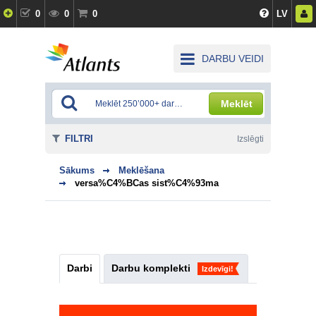
0
0
0
LV
DARBU VEIDI
Meklēt
FILTRI
Izslēgti
Sākums
Meklēšana
versa%C4%BCas sist%C4%93ma
Darbi
Darbu komplekti
Izdevīgi!