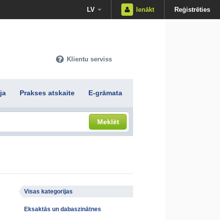
LV
Ienākt
Reģistrēties
Klientu serviss
ja
Prakses atskaite
E-grāmata
Meklēt
Visas kategorijas
Eksaktās un dabaszinātnes