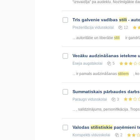
“izsvaidīja” pa audeklu. Nozīmīgākie dar
Trīs galvenie vadības
stili
- auto
Prezentācija
vidusskolai
12
... autoritālie un liberālie
stili
ir gandrīz
Vecāku audzināšanas ietekme uz
Eseja
augstskolai
5
... ir pamats audzināšanas
stiliem
, ko
Summatiskais pārbaudes darbs
Paraugs
vidusskolai
3
... , salīdzinājums, personifikācija. Trop
Valodas
stilistiskie
paņēmieni te
Konspekts
vidusskolai
2