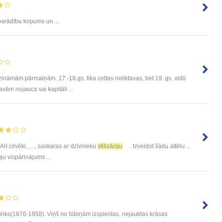
arādību kopums un ...
r zināmām pārmaiņām. 17.-18.gs. tika celtas noliktavas, bet 19. gs. vidū
avām nojauca vai kapitāli ...
Arī cilvēki, ... , saskaras ar dzīvnieku
stilizāciju
. Izveidot šādu attēlu ...
ju vispārinājums ...
minks(1876-1958). Viņš no tūbiņām izspiestas, nejauktas krāsas