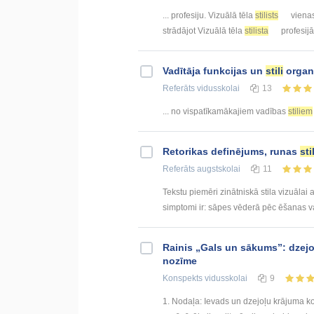
... profesiju. Vizuālā tēla
stilists
vienas
strādājot Vizuālā tēla
stilista
profesijā
Vadītāja funkcijas un
stili
organi
Referāts
vidusskolai
13
... no vispatīkamākajiem vadības
stiliem
Retorikas definējums, runas
stil
Referāts
augstskolai
11
Tekstu piemēri zinātniskā stila vizuālai 
simptomi ir: sāpes vēderā pēc ēšanas vai
Rainis „Gals un sākums”: dzejo
nozīme
Konspekts
vidusskolai
9
1. Nodaļa: Ievads un dzejoļu krājuma k