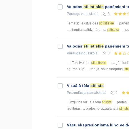
Valodas
stilistiskie
paņēmieni t
Paraugs
vidusskolai
3
Temats: Tekstveides
stilistiskie
paņēmi
... , ironija, salīdzinājums,
stilistika
, p
Valodas
stilistiskie
paņēmieni t
Paraugs
vidusskolai
3
... : Tekstveides
stilistiskie
paņēmieni –
figūras! (2p. ... ironija, salīdzinājums,
sti
Vizuālā tēla
stilists
Prezentācija
pamatskolai
9
... izglītība vizuālā tēla
stilista
profesij
izglītojas. ... profesiju-vizuālā tēla
stilists
Vācu ekspresionisma kino vei