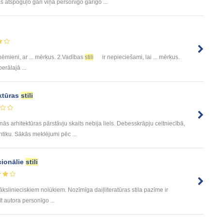
s atspoguļo gan viņa personīgo garīgo ...
ņēmieni, ar ... mērķus. 2.Vadības
stili
ir nepieciešami, lai ... mērķus.
berālajā ...
ktūras
stili
 arhitektūras pārstāvju skaits nebija liels. Debesskrāpju celtniecībā,
tiku. Sākās meklējumi pēc ...
cionālie
stili
ts mākslinieciskiem nolūkiem. Nozīmīga daiļliteratūras stila pazīme ir
t autora personīgo ...