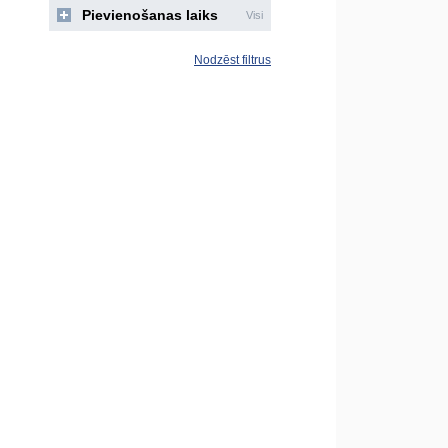
Pievienošanas laiks
Visi
Nodzēst filtrus