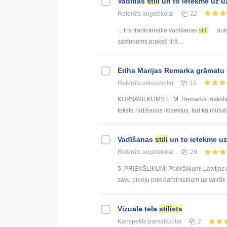
Vadības
stili
un to ietekme uz 
Referāts
augstskolai
22
... trīs tradicionālie vadīšanas
stili
auto
sastopams praksē tīrā ...
Ēriha Marijas Remarka grāmatu
Referāts
vidusskolai
15
KOPSAVILKUMS Ē .M. Remarka māksliniec
teksta radīšanas līdzekļus, tad kā mutvā
Vadīšanas
stili
un to ietekme u
Referāts
augstskolai
29
5. PRIEKŠLIKUMI Priekšlikumi Latvijas r
savu pieeju pret darbiniekiem uz vairāk 
Vizuālā tēla
stilists
Konspekts
pamatskolai
2