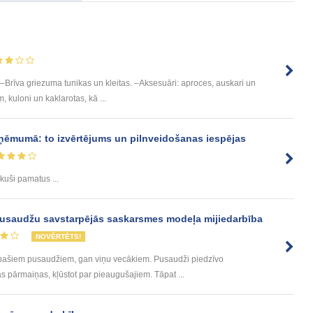
 –Brīva griezuma tunikas un kleitas. –Aksesuāri: aproces, auskari un
 kuloni un kaklarotas, kā ...
ņēmumā: to izvērtējums un pilnveidošanas iespējas
likuši pamatus ...
usaudžu savstarpējās saskarsmes modeļa mijiedarbība
NOVĒRTĒTS!
n pašiem pusaudžiem, gan viņu vecākiem. Pusaudži piedzīvo
 pārmaiņas, kļūstot par pieaugušajiem. Tāpat ...