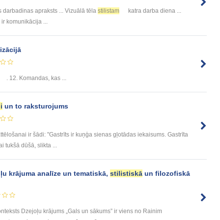
 darbadinas apraksts ... Vizuālā tēla
stilistam
katra darba diena ...
 ir komunikācija ...
zācijā
. 12. Komandas, kas ...
i
un to raksturojums
attēlošanai ir šādi: "Gastrīts ir kuņģa sienas gļotādas iekaisums. Gastrīta
 tukšā dūšā, slikta ...
ļu krājuma analīze un tematiskā,
stilistiskā
un filozofiskā
onteksts Dzejoļu krājums „Gals un sākums” ir viens no Rainim