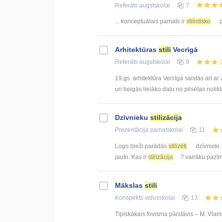
Referāts
augstskolai
7
... konceptuālais pamats ir
stilistisko
p
Arhitektūras
stili
Vecrīgā
Referāts
augstskolai
9
19.gs. arhitektūra Vecrīgā saistās arī a
un beigās lielāko daļu no pilsētas nolikt
Dzīvnieku
stilizācija
Prezentācija
pamatskolai
11
Logo bieži parādās
stilizēti
dzīvnieki. 
jautri. Kas ir
stilizācija
? vairāku pazīm
Mākslas
stili
Konspekts
vidusskolai
13
Tipiskākais fovisma pārstāvis – M. Vla