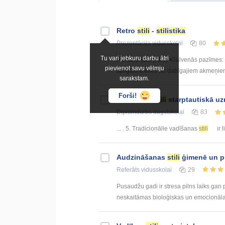
Retro
stili
-
stilistika
Prezentācija
vidusskolai
80
Tu vari jebkuru darbu ātri
Āfrikāņu stils (Afro) •Galvenās pazīmes:
pievienot savu vēlmju
spilgtas krelles no dabīgajiem akmeņiem,
sarakstam.
Forši!
Vadīšanas
stili
starptautiskā uz
Diplomdarbs
augstskolai
83
... . 5. Tradicionālie vadīšanas
stili
ir 
Audzināšanas
stili
ģimenē un p
Referāts
vidusskolai
29
Pusaudžu gadi ir stresa pilns laiks ga
neskaitāmas bioloģiskas un emocionālas