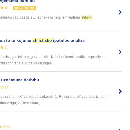
uzņēmumu darbību
NOVĒRTĒTS!
ritārais vadības stils ... iepriekš minētajiem vadības
stiliem
 un to tulkojumu
stilistisko
īpatnību analīze
iskajos tekstos, galvenokārt, izdodas ticami savākt ekspresīvus
rdu spontānajai runai raksturīgās ...
z uzņēmuma darbību
estorānam „X” varētu būt sekojoši: 1. Restorāna „X” vadītājai izmainīt
draudzīgu; 2. Restorāna „ ...