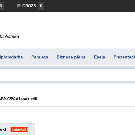
0
GROZS
0
bibliotēka
iplomdarbs
Paraugs
Biznesa plāns
Eseja
Prezentāci
B%C5%A1anas stili
ekti
Izdevīgi!