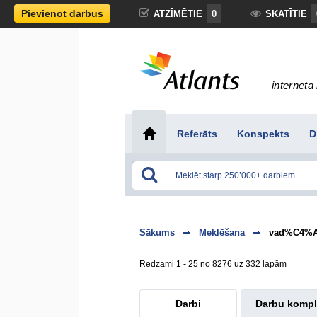
Pievienot darbus
ATZĪMĒTIE
0
SKATĪTIE
interneta 
Referāts
Konspekts
D
Sākums
Meklēšana
vad%C4%A
Redzami 1 - 25 no 8276 uz 332 lapām
Darbi
Darbu kompl