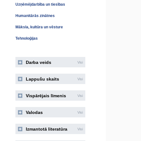
Uzņēmējdarbība un tiesības
Humanitārās zinātnes
Māksla, kultūra un vēsture
Tehnoloģijas
Darba veids
Visi
Lappušu skaits
Visi
Vispārējais līmenis
Visi
Valodas
Visi
Izmantotā literatūra
Visi