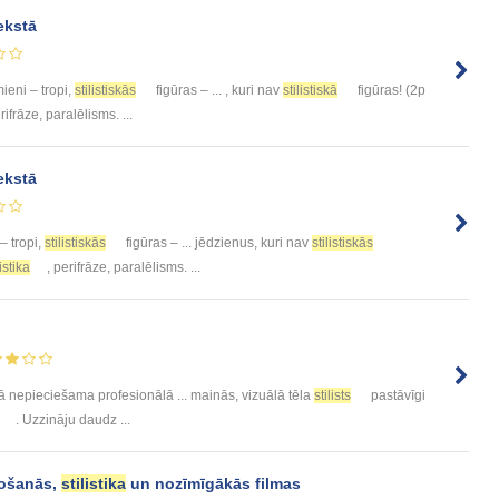
ekstā
eni – tropi,
stilistiskās
figūras – ... , kuri nav
stilistiskā
figūras! (2p
erifrāze, paralēlisms. ...
ekstā
 tropi,
stilistiskās
figūras – ... jēdzienus, kuri nav
stilistiskās
listika
, perifrāze, paralēlisms. ...
ā nepieciešama profesionālā ... mainās, vizuālā tēla
stilists
pastāvīgi
. Uzzināju daudz ...
došanās,
stilistika
un nozīmīgākās filmas