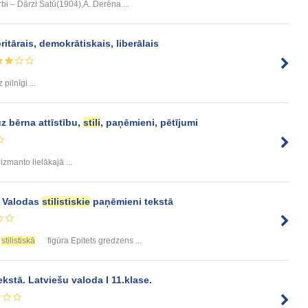
bi – Dārzi Šatū(1904),A. Derēna ...
ritārais, demokrātiskais, liberālais
 pilnīgi ...
 bērna attīstību,
stili
, paņēmieni, pētījumi
 izmanto lielākajā ...
 Valodas
stilistiskie
paņēmieni tekstā
s
stilistiskā
figūra Epitets gredzens ...
kstā. Latviešu valoda I 11.klase.