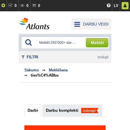
0
0
0
LV
DARBU VEIDI
Meklēt
FILTRI
Izslēgti
Sākums
Meklēšana
ties%C4%ABbu
Darbi
Darbu komplekti
Izdevīgi!