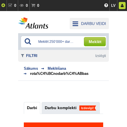
0
0
0
LV
DARBU VEIDI
Meklēt
FILTRI
Izslēgti
Sākums
Meklēšana
rota%C4%BCnodarb%C4%ABbas
Darbi
Darbu komplekti
Izdevīgi!