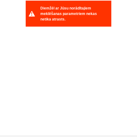
Diemžēl ar Jūsu norādītajiem
meklēšanas parametriem nekas
netika atrasts.