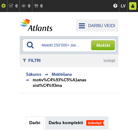
0
0
0
LV
DARBU VEIDI
Meklēt
FILTRI
Izslēgti
Sākums
Meklēšana
motiv%C4%93%C5%A1anas
sist%C4%93ma
Darbi
Darbu komplekti
Izdevīgi!