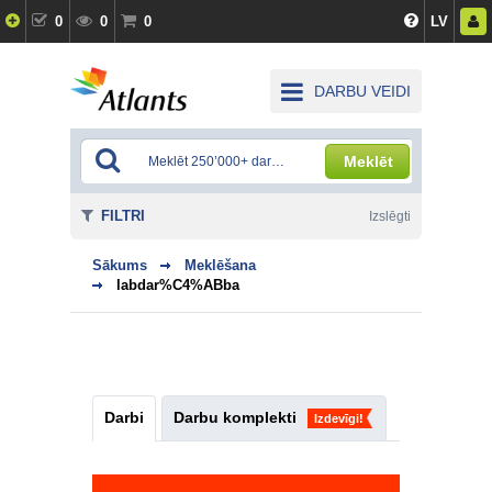
0
0
0
LV
DARBU VEIDI
Meklēt
FILTRI
Izslēgti
Sākums
Meklēšana
labdar%C4%ABba
Darbi
Darbu komplekti
Izdevīgi!