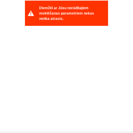
Diemžēl ar Jūsu norādītajiem
meklēšanas parametriem nekas
netika atrasts.