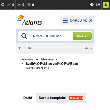
0
0
0
LV
DARBU VEIDI
Meklēt
FILTRI
Izslēgti
Sākums
Meklēšana
kvalit%C4%81tes vad%C4%ABbas
sist%C4%93ma
Darbi
Darbu komplekti
Izdevīgi!