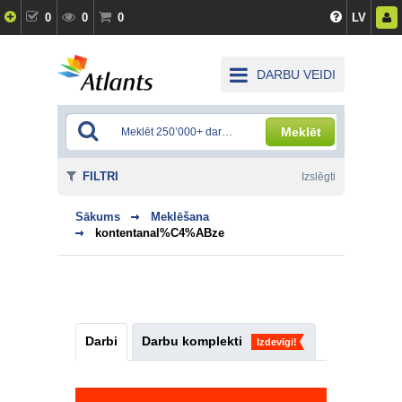
0
0
0
LV
DARBU VEIDI
Meklēt
FILTRI
Izslēgti
Sākums
Meklēšana
kontentanal%C4%ABze
Darbi
Darbu komplekti
Izdevīgi!