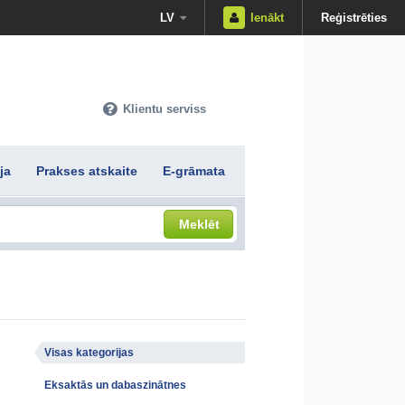
LV
Ienākt
Reģistrēties
Klientu serviss
ja
Prakses atskaite
E-grāmata
Meklēt
Visas kategorijas
Eksaktās un dabaszinātnes