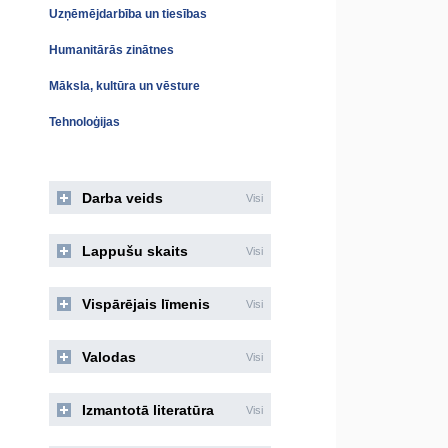
Uzņēmējdarbība un tiesības
Humanitārās zinātnes
Māksla, kultūra un vēsture
Tehnoloģijas
Darba veids
Visi
Lappušu skaits
Visi
Vispārējais līmenis
Visi
Valodas
Visi
Izmantotā literatūra
Visi