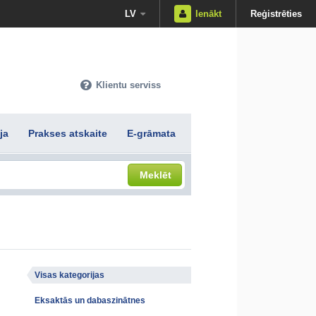
LV
Ienākt
Reģistrēties
Klientu serviss
ja
Prakses atskaite
E-grāmata
Meklēt
Visas kategorijas
Eksaktās un dabaszinātnes