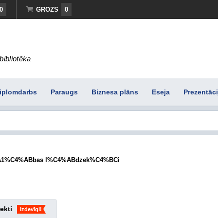
0
GROZS
0
bibliotēka
iplomdarbs
Paraugs
Biznesa plāns
Eseja
Prezentāci
1%C4%ABbas l%C4%ABdzek%C4%BCi
ekti
Izdevīgi!