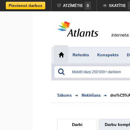
Pievienot darbus
ATZĪMĒTIE
0
SKATĪTIE
interneta 
Referāts
Konspekts
D
Sākums
Meklēšana
dro%C5%A
Darbi
Darbu kompl