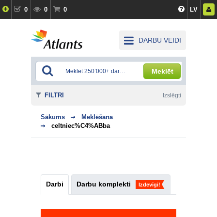
0
0
0
LV
DARBU VEIDI
Meklēt
FILTRI
Izslēgti
Sākums
Meklēšana
celtniec%C4%ABba
Darbi
Darbu komplekti
Izdevīgi!